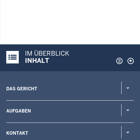
IM ÜBERBLICK
Justiz-Portal im Überblick:
INHALT
DAS GERICHT
AUFGABEN
KONTAKT