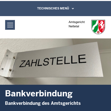
Direkt zum Inhalt
Amtsgericht Nettetal: Bankverbindung
TECHNISCHES MENÜ
Leichte Sprache, Gebärdensprachenvideo
und Kontaktformular
Bankverbindung
Bankverbindung des Amtsgerichts