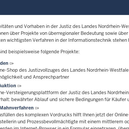
ivitäten und Vorhaben in der Justiz des Landes Nordrhein-We
onen über Projekte von überregionaler Bedeutung sowie über 
en wichtigsten Verfahren in der Informationstechnik stehen 
ind beispielsweise folgende Projekte:
aden
ine-Shop des Justizvollzuges des Landes Nordrhein-Westfalen
möglichkeit und Ansprechpartner
Auktion
ine-Versteigerungsplattform der Justiz des Landes Nordrhein-
halt: bewährter Ablauf und sichere Bedingungen für Käufer 
-Mahnverfahren
sfüllen des komplexen Vordrucks hilft Ihnen jetzt der Online
stellerin und Prozessbevollmächtigte mit einem mittlerem o
erden im Internet-Browser in ein Formular eingetragen, übe