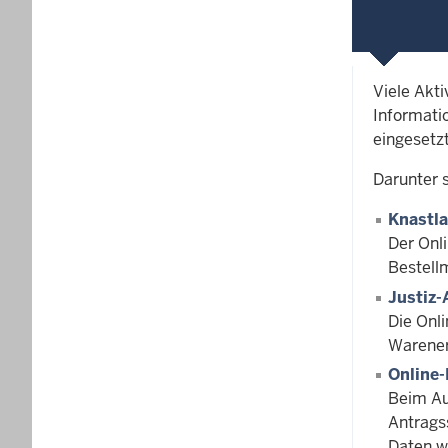
Viele Akt
Informati
eingesetzt
Darunter s
Knastl
Der Onl
Bestell
Justiz-
Die Onl
Warener
Online
Beim Au
Antrags
Daten w