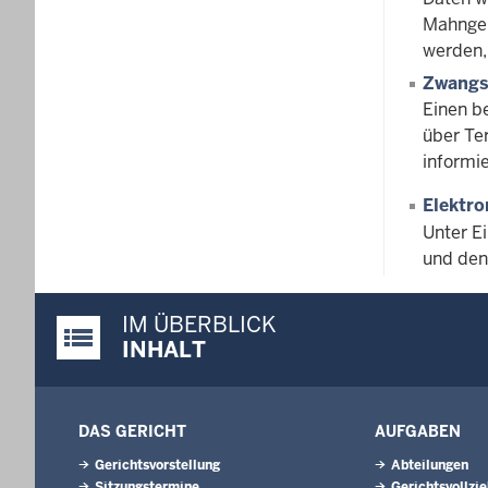
Mahnger
werden,
Zwangs
Einen b
über Te
informie
Elektro
Unter E
und den
IM ÜBERBLICK
Justiz-Portal im Überblick:
INHALT
DAS GERICHT
AUFGABEN
Gerichtsvorstellung
Abteilungen
Sitzungstermine
Gerichtsvollzi